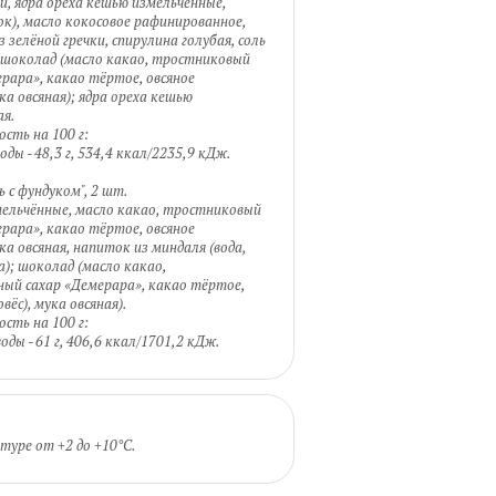
ый, ядра ореха кешью измельчённые,
к), масло кокосовое рафинированное,
з зелёной гречки, спирулина голубая, соль
; шоколад (масло какао, тростниковый
рара», какао тёртое, овсяное
ка овсяная); ядра ореха кешью
ая.
сть на 100 г:
еводы - 48,3 г, 534,4 ккал/2235,9 кДж.
с фундуком", 2 шт.
мельчённые, масло какао, тростниковый
рара», какао тёртое, овсяное
ука овсяная, напиток из миндаля (вода,
а); шоколад (масло какао,
ый сахар «Демерара», какао тёртое,
вёс), мука овсяная).
сть на 100 г:
еводы - 61 г, 406,6 ккал/1701,2 кДж.
туре от +2 до +10°C.