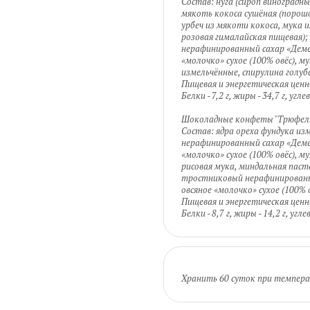
Состав: нуга (сироп виноградн
мякоть кокоса сушёная (порошо
урбеч из мякоти кокоса, мука и
розовая гималайская пищевая)
нерафинированный сахар «Деме
«молочко» сухое (100% овёс), му
измельчённые, спирулина голуб
Пищевая и энергетическая ценно
Белки - 7,2 г, жиры - 34,7 г, угл
Шоколадные конфеты "Трюфель 
Состав: ядра ореха фундука из
нерафинированный сахар «Деме
«молочко» сухое (100% овёс), м
рисовая мука, миндальная паст
тростниковый нерафинированн
овсяное «молочко» сухое (100% о
Пищевая и энергетическая ценно
Белки - 8,7 г, жиры - 14,2 г, угл
Хранить 60 суток при темпера