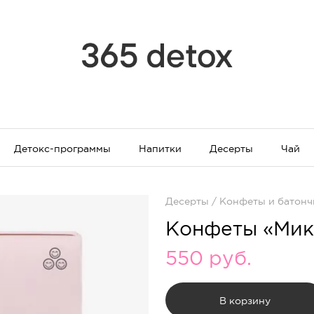
Детокс-программы
Напитки
Десерты
Чай
Десерты
/
Конфеты и батонч
Конфеты «Микс
550
руб.
В корзину