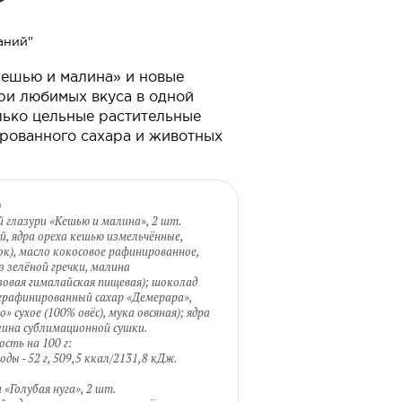
аний"
Кешью и малина» и новые
ри любимых вкуса в одной
олько цельные растительные
рованного сахара и животных
)
 глазури «Кешью и малина», 2 шт.
ый, ядра ореха кешью измельчённые,
к), масло кокосовое рафинированное,
з зелёной гречки, малина
зовая гималайская пищевая); шоколад
ерафинированный сахар «Демерара»,
 сухое (100% овёс), мука овсяная); ядра
лина сублимационной сушки.
сть на 100 г:
еводы - 52 г, 509,5 ккал/2131,8 кДж.
«Голубая нуга», 2 шт.