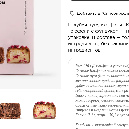
Добавить в "Список жел
Голубая нуга, конфеты «
трюфели с фундуком — т
упаковке. В составе — т
ингредиенты, без рафини
ингредиентов.
Вес: 120 г (6 конфет в упаковке
Состав: Конфеты в шоколадной
Состав: нуга (сироп виноградн
мякоть кокоса сушёная (порошо
урбеч из мякоти кокоса, мука и
сублимационной сушки, соль ро
(масло какао, тростниковый н
какао тёртое, овсяное «молочко»
ореха кешью измельчённые, ма
Пищевая и энергетическая ценно
Белки - 7,4 г, жиры - 30,2 г, угл
Конфеты в шоколадной глазури 