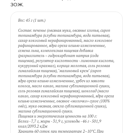
ЗОЖ.
Вес: 45 г (1 шт.)
Состав: печенье (овсяная мука, овсяные хлопья, сироп
топинамбура (клубни топинамбура, вода питьевая),
сахар кокосовый нерафинированный, масло кокосовое
рафинированное, ядра ореха кешью измельченные,
семена льна, комплексная пищевая добавка
(разрыхлитель – гидрокарбонат натрия (сода
пищевая), регулятор кислотности - лимонная кислота,
кукурузный крахмал), корица молотая, соль розовая
гималайская пищевая), "малиновый крем" (сироп
топинамбура (клубни топинамбура, вода питьевая),
ядра ореха кешью измельченные, урбеч из мякоти
кокоса, масло какао, малина сублимационной сушки,
соль розовая гималайская пищевая), шоколад (масло
какао, сахар кокосовый нерафинированный, ядра ореха
кешью измельченные, овсяное «молочко» сухое (100%
овёс), мука овсяная, свекла сублимационной сушки),
малина сублимационной сушки.
Пищевая и энергетическая ценность на 100 г:
Белки - 7,7 г, жиры - 31,9 г, углеводы - 46 г - 501,9
ккал/2093.2 кДж
Хранить 60 суток при температуре 2–10°C. При